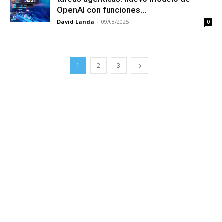
OpenAI con funciones...
David Landa
-
09/08/2025
0
1
2
3