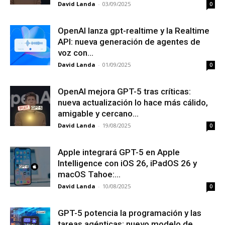
David Landa
-
03/09/2025
0
OpenAI lanza gpt-realtime y la Realtime
API: nueva generación de agentes de
voz con...
David Landa
-
01/09/2025
0
OpenAI mejora GPT-5 tras críticas:
nueva actualización lo hace más cálido,
amigable y cercano...
David Landa
-
19/08/2025
0
Apple integrará GPT-5 en Apple
Intelligence con iOS 26, iPadOS 26 y
macOS Tahoe:...
David Landa
-
10/08/2025
0
GPT-5 potencia la programación y las
tareas agénticas: nuevo modelo de