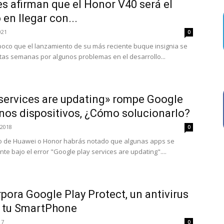
s afirman que el Honor V40 será el
en llegar con...
021
0
oco que el lanzamiento de su más reciente buque insignia se
as semanas por algunos problemas en el desarrollo...
services are updating» rompe Google
nos dispositivos, ¿Cómo solucionarlo?
/2018
0
ivo de Huawei o Honor habrás notado que algunas apps se
e bajo el error "Google play services are updating"....
pora Google Play Protect, un antivirus
r tu SmartPhone
17
0