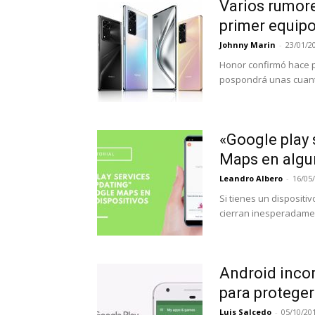
Varios rumore
primer equipo 
Johnny Marin
-
23/01/2
Honor confirmó hace p
pospondrá unas cuant
«Google play 
Maps en algu
Leandro Albero
-
16/05
Si tienes un disposit
cierran inesperadament
Android incor
para protege
Luis Salcedo
-
05/10/20