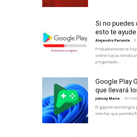
Si no puedes 
esto te ayude
Alejandro Pariente
-
0
Probablemente te haya
online hayas tenido pr
preguntado:...
Google Play 
que llevará l
Johnny Marin
-
10/12/2
El gigante tecnológic
interfaz que permita l