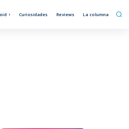
oid
Curiosidades
Reviews
La columna