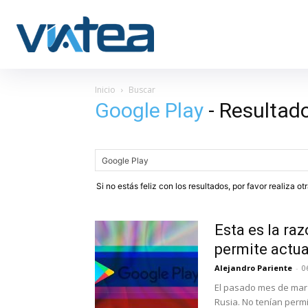
Inicio
Buscar
Google Play
-
Resultad
Si no estás feliz con los resultados, por favor realiza o
Esta es la ra
permite actual
Alejandro Pariente
-
0
El pasado mes de mar
Rusia. No tenían permi