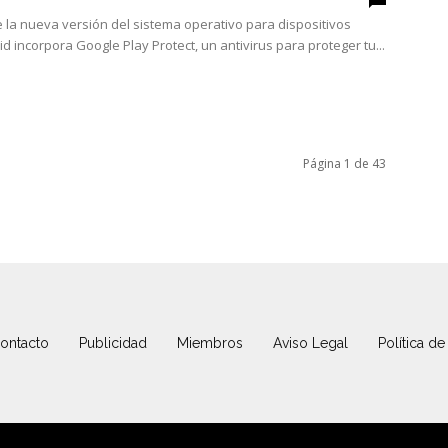
 la nueva versión del sistema operativo para dispositivos
d incorpora Google Play Protect, un antivirus para proteger tu...
Página 1 de 43
ontacto
Publicidad
Miembros
Aviso Legal
Política de