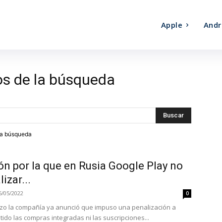
Apple
Andr
os de la búsqueda
tra búsqueda
zón por la que en Rusia Google Play no
izar...
6/05/2022
0
zo la compañía ya anunció que impuso una penalización a
tido las compras integradas ni las suscripciones...