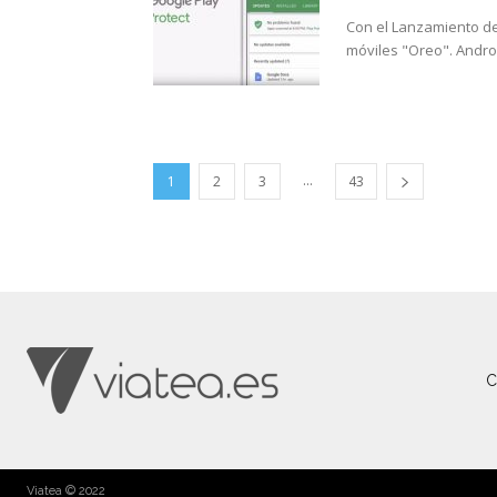
Con el Lanzamiento de
móviles "Oreo". Androi
...
1
2
3
43
C
Viatea © 2022