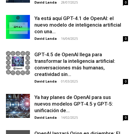
David Landa
-
28/07/2025
0
Ya está aquí GPT-4.1 de OpenAI: el
nuevo modelo de inteligencia artificial
con una...
David Landa
-
16/04/2025
0
GPT-4.5 de OpenAI llega para
transformar la inteligencia artificial:
conversaciones más humanas,
creatividad sin...
David Landa
-
01/03/2025
0
Ya hay planes de OpenAI para sus
nuevos modelos GPT-4.5 y GPT-5:
unificación de...
David Landa
-
14/02/2025
0
OpenAI lanzará Orion en diciembre: El