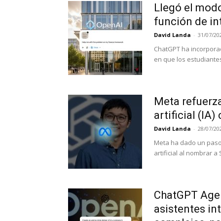
Llegó el modo
función de inte
David Landa
-
31/07/20
ChatGPT ha incorpora
en que los estudiantes
Meta refuerza
artificial (IA
David Landa
-
28/07/20
Meta ha dado un paso c
artificial al nombrar a
ChatGPT Agen
asistentes in