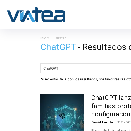
Inicio
Buscar
ChatGPT
-
Resultados 
Si no estás feliz con los resultados, por favor realiza o
ChatGPT lanza
familias: pro
configuracion
David Landa
-
30/09/20
El uso de la inteligenc