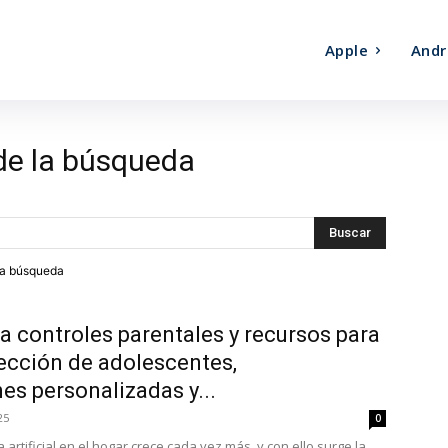
Apple
Andr
de la búsqueda
tra búsqueda
 controles parentales y recursos para
tección de adolescentes,
es personalizadas y...
25
0
ia artificial en el hogar crece cada vez más, y con ello surge la