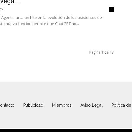
vega...
25
0
Agent marca un hito en la evolución de los asistentes de
. Esta nueva función permite que ChatGPT no...
Página 1 de 43
ontacto
Publicidad
Miembros
Aviso Legal
Política de