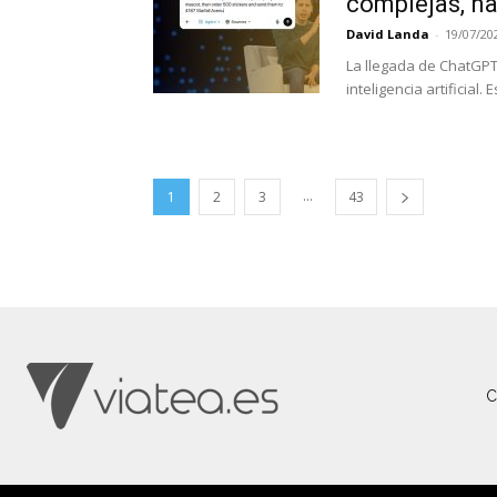
complejas, na
David Landa
-
19/07/20
La llegada de ChatGPT 
inteligencia artificial
...
1
2
3
43
C