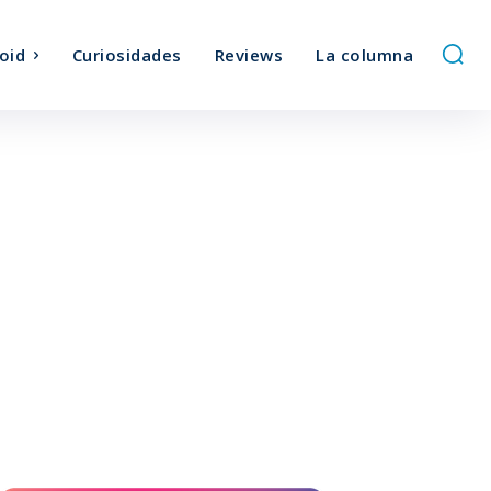
oid
Curiosidades
Reviews
La columna