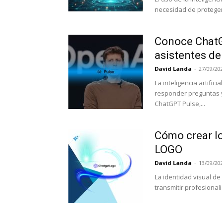
necesidad de proteger 
Conoce ChatGP
asistentes de 
David Landa
-
27/09/20
La inteligencia artifi
responder preguntas 
ChatGPT Pulse,...
Cómo crear l
LOGO
David Landa
-
13/09/20
La identidad visual d
transmitir profesional