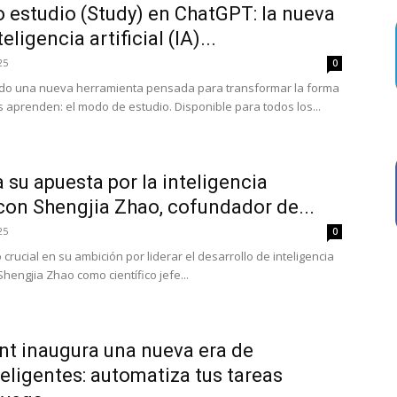
 estudio (Study) en ChatGPT: la nueva
ligencia artificial (IA)...
25
0
do una nueva herramienta pensada para transformar la forma
 aprenden: el modo de estudio. Disponible para todos los...
 su apuesta por la inteligencia
) con Shengjia Zhao, cofundador de...
25
0
rucial en su ambición por liderar el desarrollo de inteligencia
 Shengjia Zhao como científico jefe...
t inaugura una nueva era de
teligentes: automatiza tus tareas