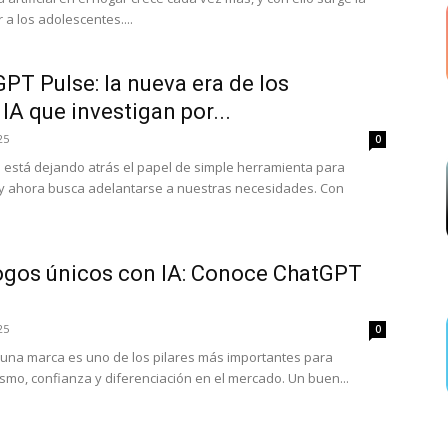
a los adolescentes....
T Pulse: la nueva era de los
IA que investigan por...
25
0
cial está dejando atrás el papel de simple herramienta para
y ahora busca adelantarse a nuestras necesidades. Con
ogos únicos con IA: Conoce ChatGPT
25
0
e una marca es uno de los pilares más importantes para
ismo, confianza y diferenciación en el mercado. Un buen...