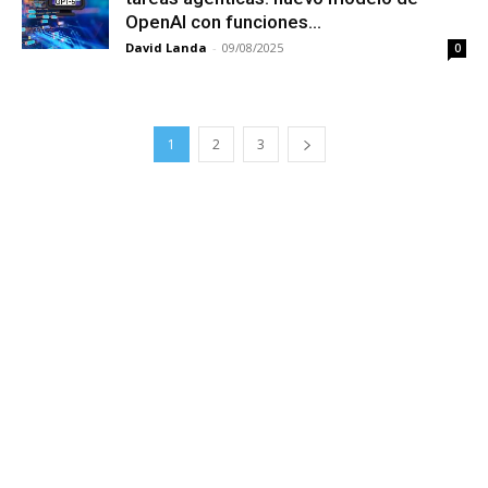
OpenAI con funciones...
David Landa
-
09/08/2025
0
1
2
3