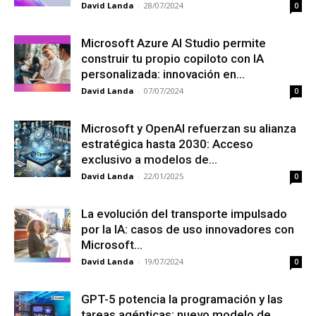
David Landa
-
28/07/2024
0
Microsoft Azure AI Studio permite
construir tu propio copiloto con IA
personalizada: innovación en...
David Landa
-
07/07/2024
0
Microsoft y OpenAI refuerzan su alianza
estratégica hasta 2030: Acceso
exclusivo a modelos de...
David Landa
-
22/01/2025
0
La evolución del transporte impulsado
por la IA: casos de uso innovadores con
Microsoft...
David Landa
-
19/07/2024
0
GPT-5 potencia la programación y las
tareas agénticas: nuevo modelo de